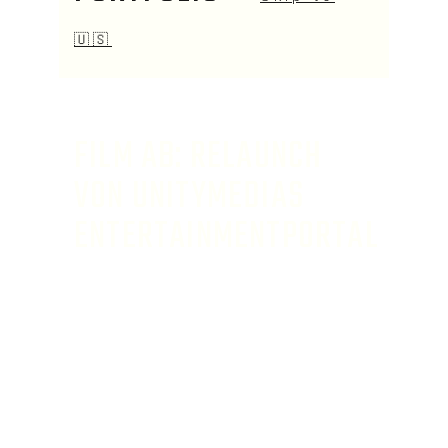
🇺🇸
FILM AB: RELAUNCH
VON UNITYMEDIAS
ENTERTAINMENTPORTAL
Ich verantwortete den Relaunch des
digitalen Film– und Serienportals
QUADRATAUGE und hatte die
Chance, meine eigene Vision
einzubringen. Das Projekt umfasst
UX Design, Content-Strategie und
SEO.