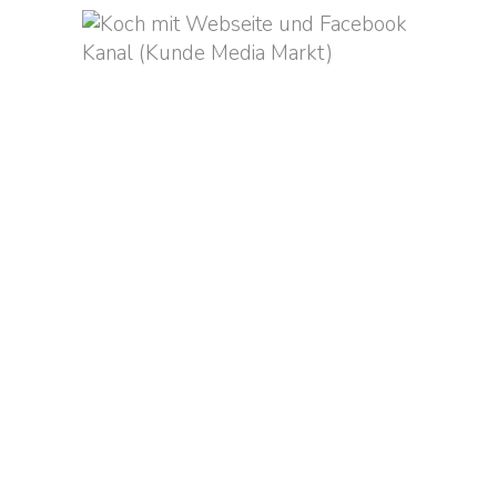
STRATEGIEPAPIER FÜR
DAS RATGEBERPORTAL
KOPFSCHMERZEN.DE
Adieu Brummschädel! Sanofi
möchte das Angebot von
Kopfschmerzen.de zeitgemäß
gestalten mit Fokus auf Content, UX
und SEO. Ich unterstützte beim
Audit und der Entwicklung eines
Strategiepapers, das es in sich hat.